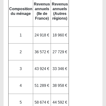
Revenus
Revenus
Composition
annuels
annuels
du ménage
(Ile de
(Autres
France)
régions)
1
24 918 €
18 960 €
2
36 572 €
27 729 €
3
43 924 €
33 346 €
4
51 289 €
38 958 €
5
58 674 €
44 592 €