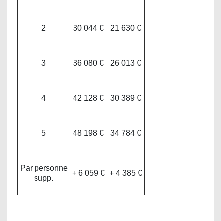
2
30 044 €
21 630 €
3
36 080 €
26 013 €
4
42 128 €
30 389 €
5
48 198 €
34 784 €
Par personne
+ 6 059 €
+ 4 385 €
supp.
L'aide peut financer jusqu'à 50% du devis.