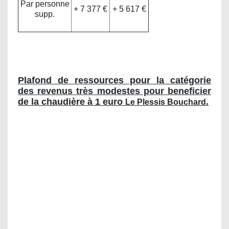
Par personne
+ 7 377 €
+ 5 617 €
supp.
L'aide peut financer jusqu'à 35% du devis.
Plafond de ressources pour la catégorie
des revenus très modestes pour beneficier
de la chaudière à 1 euro
.
Le Plessis Bouchard