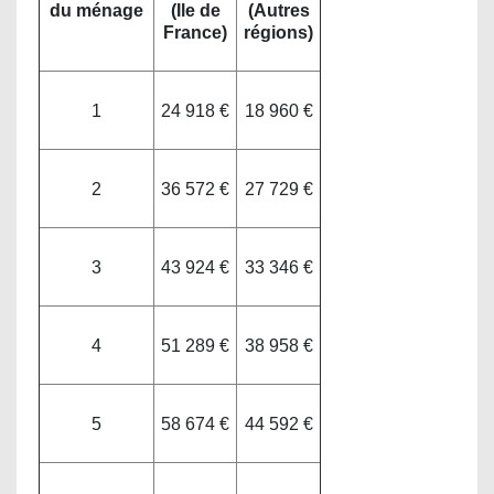
du ménage
(Ile de
(Autres
France)
régions)
1
24 918 €
18 960 €
2
36 572 €
27 729 €
3
43 924 €
33 346 €
4
51 289 €
38 958 €
5
58 674 €
44 592 €